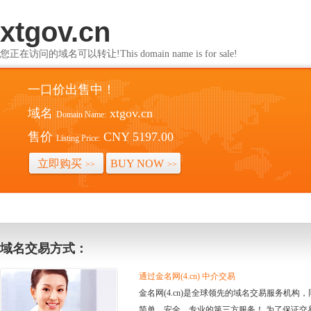
xtgov.cn
您正在访问的域名可以转让!This domain name is for sale!
一口价出售中！
域名
xtgov.cn
Domain Name:
售价
CNY 5197.00
Listing Price:
立即购买
BUY NOW
>>
>>
域名交易方式：
通过金名网(4.cn) 中介交易
金名网(4.cn)是全球领先的域名交易服务机
简单、安全、专业的第三方服务！ 为了保证交