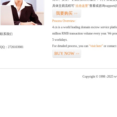
具体交易流程可
“点击这里”
查看或咨询support@
我要购买
>>
Process Overview:
4.cn is a world leading domain escrow service plat
million RMB transaction volume every year. We promi
联系我们
5 workdays.
For detailed process, you can
“visit here”
or contact
QQ：2726103981
BUY NOW
>>
Copyright © 1998 -2025 ww