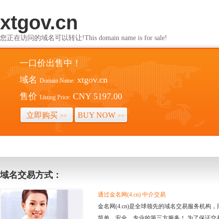
xtgov.cn
您正在访问的域名可以转让!This domain name is for sale!
一口价出售中！
域名
xtgov.cn
Domain Name:
售价
CNY 5197.00
Listing Price:
立即购买
BUY NOW
>>
>>
域名交易方式：
通过金名网(4.cn) 中介交易
金名网(4.cn)是全球领先的域名交易服务机
简单、安全、专业的第三方服务！ 为了保证交