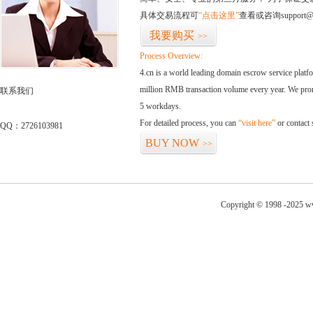
具体交易流程可
“点击这里”
查看或咨询support@
我要购买
>>
Process Overview:
4.cn is a world leading domain escrow service plat
million RMB transaction volume every year. We promi
联系我们
5 workdays.
For detailed process, you can
“visit here”
or contact
QQ：2726103981
BUY NOW
>>
Copyright © 1998 -2025 ww