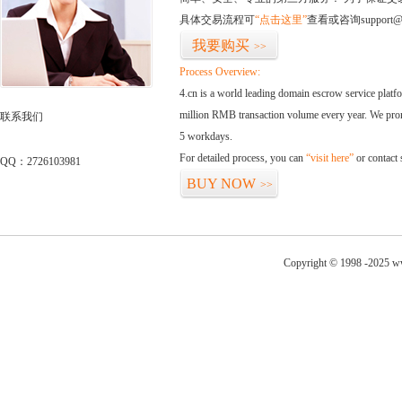
具体交易流程可
“点击这里”
查看或咨询support@
我要购买
>>
Process Overview:
4.cn is a world leading domain escrow service plat
million RMB transaction volume every year. We promi
联系我们
5 workdays.
For detailed process, you can
“visit here”
or contact
QQ：2726103981
BUY NOW
>>
Copyright © 1998 -2025 ww