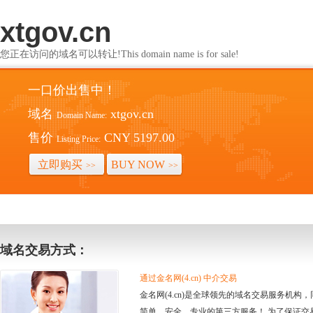
xtgov.cn
您正在访问的域名可以转让!This domain name is for sale!
一口价出售中！
域名
xtgov.cn
Domain Name:
售价
CNY 5197.00
Listing Price:
立即购买
BUY NOW
>>
>>
域名交易方式：
通过金名网(4.cn) 中介交易
金名网(4.cn)是全球领先的域名交易服务机
简单、安全、专业的第三方服务！ 为了保证交