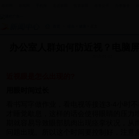
政府网
|
新闻网
|
手机报
|
走进新田
|
投资新田
|
政务公开
|
办事服务
|
首页
>
综合
>
健康
> 正文
办公室人群如何防近视？电脑
2015-01-13
近视眼是怎么出现的?
用眼时间过长
看书写字做作业，看电视等接连3-4小时
才睡觉歇息，这样的话会使得眼睛的压力
期就容易导致眼部肌肉出现痉挛状况，从
问题出现。所以这个时间要控制好，注意