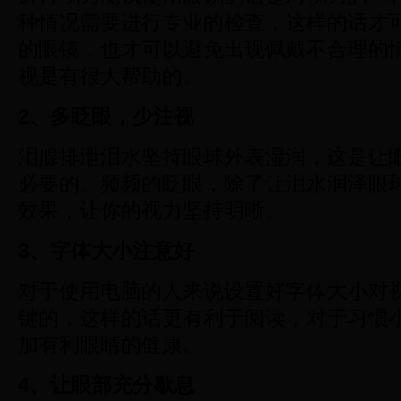
种情况需要进行专业的检查，这样的话才
的眼镜，也才可以避免出现佩戴不合理的
视是有很大帮助的。
2
、多眨眼，少注视
泪腺排泄泪水坚持眼球外表湿润，这是让
必要的。频频的眨眼，除了让泪水润泽眼
效果，让你的视力坚持明晰。
3
、字体大小注意好
对于使用电脑的人来说设置好字体大小对
键的，这样的话更有利于阅读，对于习惯
加有利眼睛的健康。
4
、让眼部充分歇息