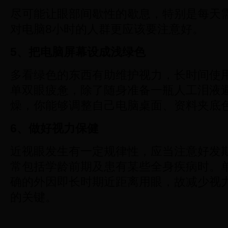
尽可能让眼部间歇性的歇息，特别是每天
对电脑8小时的人群更应该要注意好。
5
、把电脑屏幕设成浅绿色
多看绿色的东西有助维护视力，长时间使
单双眼疲惫，除了随身准备一瓶人工泪液
燥，你能够调整自己电脑桌面、资料夹底
6
、做好视力保健
近视眼发生有一定规律性，应当注意好发
常包括学龄前期及患有某些全身疾病时。
确的外因即长时期近距离用眼，故减少视
的关键。