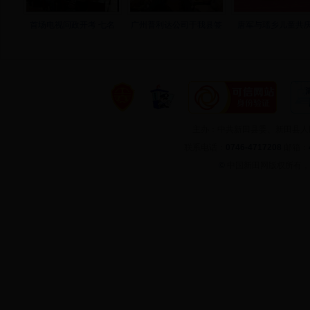
首场电视问政开考 七名
广州普利达公司于我县签
唐军与瑶乡儿童共庆
主办：中共新田县委、新田县
联系电话：
0746-4717208
邮箱：
©
中国新田网版权所有