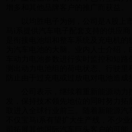
增多和其他品牌客户的推广而获益。
以均胜电子为例，公司是A股上市
马
i系提供汽车电子配套支持的供应商
是衔接电池组和整车系统及充电机的
为汽车电池的大脑。业内人士介绍，B
车动力电池参数进行实时监控和短路
测出动力电池组的荷电状态、行驶里
防止由于过充电或过放电对电池造成
公司表示，继续着重
新能源
动力
发，保持技术领先地位的同时努力拓
取进入全球行业前三。随着
新能源
汽
不仅
宝马
i系有望扩大生产线，不少
司拓展其他国际汽车巨头客户的可能