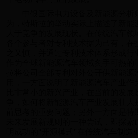
中银国际电力设备及
新能源
分析
为，特斯拉的举动实际上描述了
新能
大于竞争的发展现状。在传统汽车领
各个参与者对专利技术据为己有，在
之又慎，并通过专利技术体系形成行
作为全球
新能源
汽车领域炙手可热的
拉将公司全部专利对外公开供
新能源
用，一方面说明了
新能源
汽车产业作
比非常小的新兴产业，在当前的发展
争，如何将
新能源
汽车产业发展壮大
前思考的重要问题；另外一方面是特
未来发展新规则的一种尝试，即探索I
明成功的"开源模式"在传统汽车制造