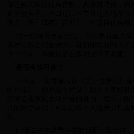
偿还购买自住住房贷款，离休或退休，因
止劳动关系，户口迁出本市且迁入地单位
制度，死亡或者宣告死亡，租赁自住房等
但一些城市出台办法，允许患有重大疾
亲属提取公积金救急。真的能提取吗？怎
少？日前，本报记者在多地进行了调查。
是否有法可依？
不久前，青海省出台《关于住房公积金
的意见》，按照这个意见，职工因患特种
疾病造成家庭生活严重困难的，凭职工医
具的医疗证明，可以提取本人住房公积金
额。
此做法并非是青海省的创新。几年前，