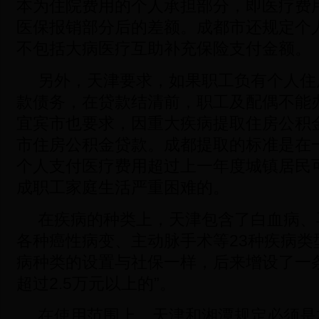
本为住院费用的个人承担部分，即医疗费
医保报销部分后的差额。成都市还规定个
不包括大病医疗互助补充保险支付金额。
另外，天津要求，如果职工负有个人住房
款债务，在贷款结清前，职工及配偶不能
宜宾市也要求，因重大疾病提取住房公积
市住房公积金贷款。成都提取的标准是在
个人支付医疗费用超过上一年度城镇居民
成职工家庭生活严重困难的。
在疾病的种类上，天津包含了白血病、
各种癌性病变、主动脉手术等23种疾病类
病种类的设置与社保一样，后来增设了一
超过2.5万元以上的”。
在使用范围上，天津和湘潭规定必须是