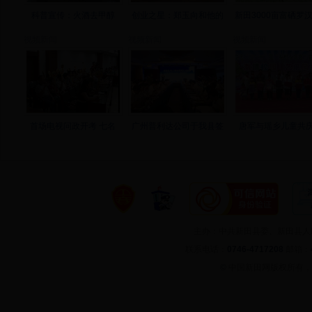
科普宣传：火酒去甲醇
创业之星：郑玉向和他的
新田3000亩富硒罗
视频新闻
视频新闻
视频新闻
首场电视问政开考 七名
广州普利达公司于我县签
唐军与瑶乡儿童共庆
主办：中共新田县委、新田县
联系电话：
0746-4717208
邮箱：
©
中国新田网版权所有