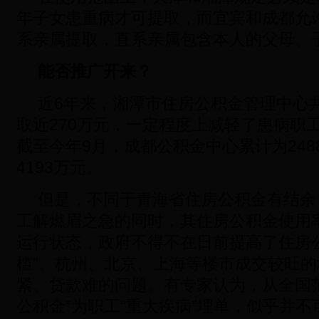
年子女患重病才可提取，而宜宾和成都允
系亲属提取，直系亲属包含本人的父母、
能否推广开来？
近6年来，湘潭市住房公积金管理中心共
取近270万元，一定程度上减轻了患病职
截至今年9月，成都公积金中心累计为248
4193万元。
但是，不同于青海省住房公积金有结余
工解燃眉之急的同时，其住房公积金使用
运行状态，政府不得不在日前提高了住房
槛”。杭州、北京、上海等楼市成交较旺
紧、贷款难的问题。有专家认为，从全国
公积金”为职工“重大疾病”埋单，似乎并不