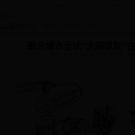
政府网
|
新闻网
|
手机报
|
走进新田
|
投资新田
|
政务公开
|
办事服务
|
首页
>
综合
>
健康
> 正文
部分城市尝试“大病提取”
2013-11-15
中国网
作者：王明峰、张志锋、江南、颜珂、靳博、