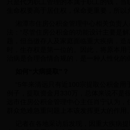
只是代为职工管理的本属于职工的钱，当
生命权要高于居住权，保命更重要，所以
湘潭市住房公积金管理中心相关负责人
法：“尽管住房公积金的功能设计主要是
题，但当缴存人及家庭面临重大疾病，造
时，生存权是第一位的。因此，将原本用
治病是合理合情合规的，是一种人性化的做
如何“大病提取”？
“5年来清远只有近100宗提取公积金
例子，提取资金月330万，总体来说不是
远市住房公积金管理中心主任肖宁认为，
群众危难急重问题上本该发挥更大的作用
记者在各地采访后发现，因重大疾病提