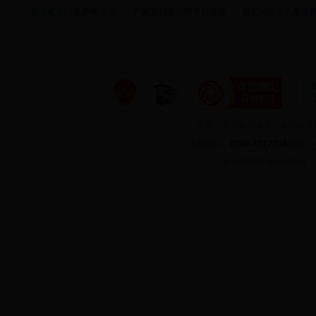
首场电视问政开考 七名
广州普利达公司于我县签
唐军与瑶乡儿童共庆
主办：中共新田县委、新田县
联系电话：
0746-4717208
邮箱：
©
中国新田网版权所有