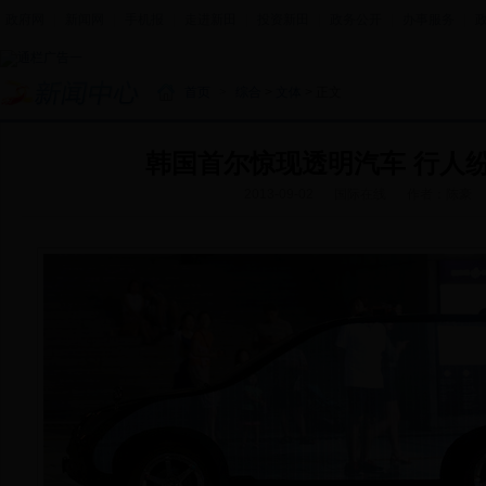
政府网
|
新闻网
|
手机报
|
走进新田
|
投资新田
|
政务公开
|
办事服务
|
首页
>
综合
>
文体
> 正文
韩国首尔惊现透明汽车 行人
2013-09-02
国际在线
作者：陈豪