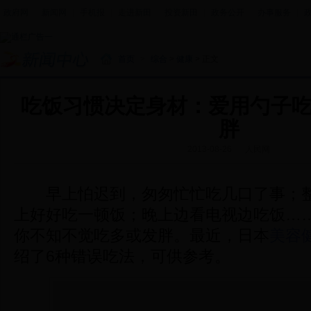
政府网
|
新闻网
|
手机报
|
走进新田
|
投资新田
|
政务公开
|
办事服务
|
首页
>
综合
>
健康
> 正文
吃饭习惯决定身材：爱用勺子
胖
2013-08-26
人民网
早上怕迟到，匆匆忙忙吃几口了事；
上好好吃一顿饭；晚上边看电视边吃饭…
你不知不觉吃多或发胖。最近，日本
美容
绍了6种错误吃法，可供参考。