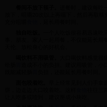
餐间不放下筷子。
进餐时，建议每吃
放下，咀嚼20次以上再咽下，然后再取筷
充分咀嚼
食物
，延长用餐时间。
独自吃饭。
一个人吃饭很容易迅速吃
事、朋友、家人一起用餐，不仅能延长用
天伦、放松身心的好机会。
喝饮料不用吸管。
大口喝饮料感觉很
给肠
胃
造成不小的负担。建议用吸管，小
既能减轻肠
胃
负担，还能延长用餐时间。
面包咬着吃。
早上经常见到人们手拿
饼，边走边大口咬着吃。这样
食物
往往三
让人吃多或噎到，建议掰成小块吃。