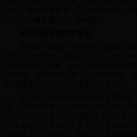
成强大制约。另一方面，在激烈的竞争中
出现了更多的失败者，它们和国内车企的
动汽车业兼并重组的一条暗线。
动力革命更能主宰未来
悬在这一轮“建厂伟业”头上的利剑，则
产能过剩的隐忧。权威报告指出，2011
已经高达600万辆，相当于两倍德国汽车
2016年，闲置产能还将上升至900万辆
隐忧随着车市增速的放缓也正在加剧。
但产能过剩的结构性特征也非常明显。
说，目前虽然增长压力加大但并没存在产
是产能有所不足。“一切都是市场在决定的
理任勇认为，东风日产是觉得有市场成长
资新建工厂。他介绍，东风日产从如花都