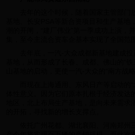
去年的这个时候，随着国家主管部门放
基地、长安PSA等新合资项目和生产基地
潮的开闸，“建厂伟业”第一季成功上演，
集，至今主流合资车企基本实现了全国范
去年底，一汽-大众成都新基地建成投
基地，从而形成了长春、成都、佛山的“铁
山基地的启动，更使一汽-大众的“南方战略
而现在上海通用、东风日产等启动的“北
体性意义。因为它们原本扎根于经济发达
地区，北上布局生产基地，是向未来需求
的开拓，寻找新的增长支撑点。
依托广州花都、湖北襄阳、河南郑州三
产今年将实现百万辆的产销规模。而此次