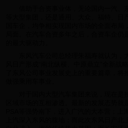
借助于合资事业体，无论国内一汽、东
等大型集团，还是通用、大众、福特、日
国车企，均争相实现国内市场的全面布局
局面。在汽车合资多年之后，合资车企仍
的最大驱动力。
东风汽车公司总经理朱福寿就认为，大
风日产形成“南北纵横、中原鼎立”全新战
了东风公司事业发展史上的重要篇章，将
做强乘用车事业。
对于国内大型汽车集团来说，现在是挟
区域市场的互相渗透。最新的发展态势就是
PSA等强势南下，进入广汽的大本营；上
上汽深入东风的腹地；而此次东风日产北