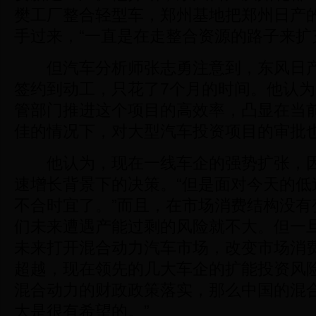
樊工厂整合轻型车，郑州基地把郑州日产
手过来，“一直是在走整合资源的路子来扩
但汽车分析师张志勇注意到，东风日产
签约到动工，只花了7个月的时间。他认
管部门推进这个项目的高效率，凸显在当
佳的情况下，对大型汽车投资项目的审批
他认为，现在一线车企的强势扩张，因
速增长背景下的决策。“但是面对今天的低
不合时宜了。”而且，在市场消费结构没有
们未来遭遇产能过剩的风险就不大。但一
未来打开混合动力汽车市场，改变市场消
超越，现在领先的几大车企的扩能投资风险
混合动力的财政政策落实，那么中国的混
大是很有希望的。”