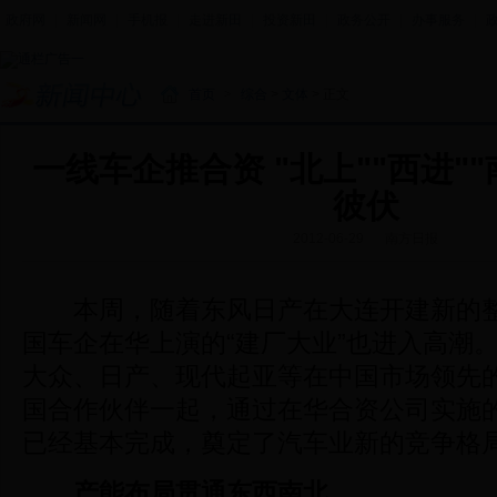
政府网
|
新闻网
|
手机报
|
走进新田
|
投资新田
|
政务公开
|
办事服务
|
首页
>
综合
>
文体
> 正文
一线车企推合资 "北上""西进"
彼伏
2012-06-29
南方日报
本周，随着东风日产在大连开建新的整
国车企在华上演的“建厂大业”也进入高潮
大众、日产、现代起亚等在中国市场领先
国合作伙伴一起，通过在华合资公司实施
已经基本完成，奠定了汽车业新的竞争格
产能布局贯通东西南北