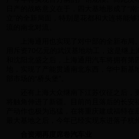
日产的战略意义在于，四大基地形成了“南
立”的全新局面，特别是花都和大连将能够
流的南北对流。
上海通用也实现了对中部的全新布局。
用斥资70亿元的武汉基地动工，这是继上
和沈阳北盛之后，上海通用汽车将拥有第
地，实现了产能贯通南北东西，华中新基
部市场的“桥头堡”。
还有上海大众继南下江苏仪征之后，更
将触角伸进了新疆。目前尚且落后的长安
产动作也极为迅猛，在将重庆建成福特在
最大基地之后，今年已经实现东进落子杭
合资潮再度席卷汽车业