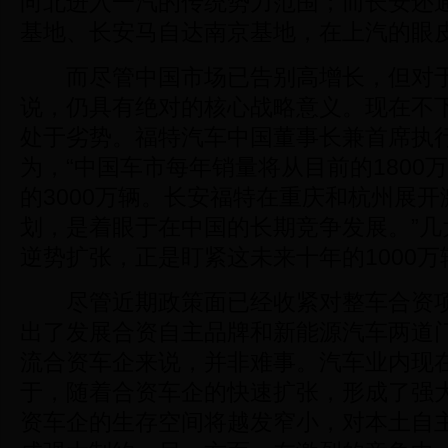
向北进入一汽的传统势力范围；而长安还
基地、长安马自达南京基地，在上汽的眼
而尽管中国市场已告别高增长，但对于
说，仍具有绝对的核心战略意义。现在不
处于劣势。福特汽车中国董事长兼首席执
为，“中国车市每年销量将从目前的1800万
的3000万辆。长安福特在重庆和杭州展
划，是着眼于在中国的长期竞争发展。”几
逆势扩张，正是盯紧这未来十年的1000
尽管近期政策面已经收紧对整车合资项
出了发展合资自主品牌和新能源汽车两道
流合资车企来说，并非难事。汽车业内现
于，随着合资车企的快速扩张，形成了强
资车企的生存空间将越发窄小，对本土自