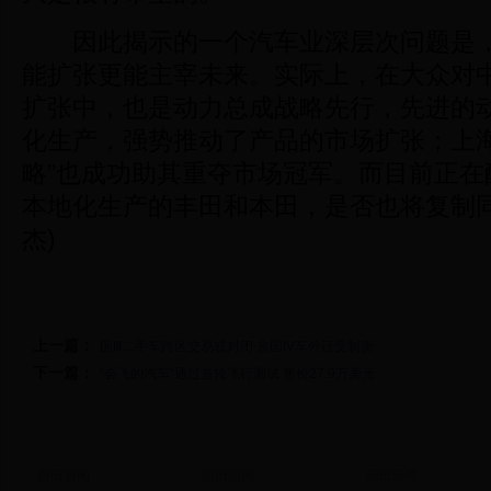
因此揭示的一个汽车业深层次问题是，
能扩张更能主宰未来。实际上，在大众对
扩张中，也是动力总成战略先行，先进的
化生产，强势推动了产品的市场扩张；上海
略”也成功助其重夺市场冠军。而目前正在
本地化生产的丰田和本田，是否也将复制同
杰)
上一篇：
国Ⅲ二手车跨区交易或封闭 京国Ⅳ车外迁受制衡
下一篇：
“会飞的汽车”通过首轮飞行测试 售价27.9万美元
新田新闻
新田新闻
新田新闻